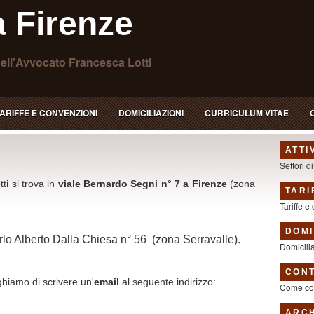
 Firenze
ell'Avvocato Francesca Lotti
ARIFFE E CONVENZIONI
DOMICILIAZIONI
CURRICULUM VITAE
ATTI
Settori di
ti si trova in
viale Bernardo Segni n° 7 a Firenze
(zona
TARI
Tariffe e
DOMI
rlo Alberto Dalla Chiesa n° 56 (zona Serravalle).
Domicili
CONT
eghiamo di scrivere un'
email
al seguente indirizzo:
Come con
ARCH