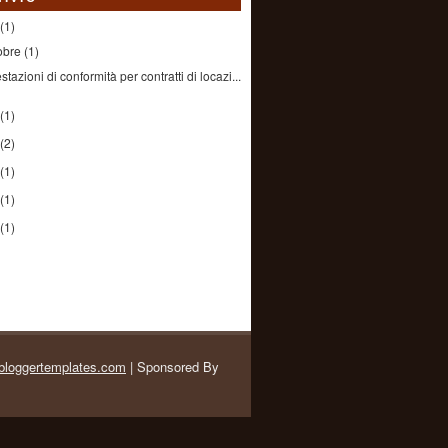
(1)
tobre
(1)
estazioni di conformità per contratti di locazi...
(1)
(2)
(1)
(1)
(1)
loggertemplates.com
| Sponsored By