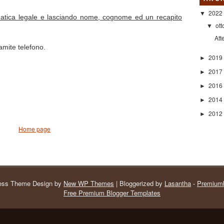
2022
▼
ematica legale e lasciando nome, cognome ed un recapito
ot
▼
Att
amite telefono.
2019
►
2017
►
2016
►
2014
►
2012
►
Home page
ess Theme Design by
New WP Themes
| Bloggerized by
Lasantha
-
Premiumb
Free Premium Blogger Templates