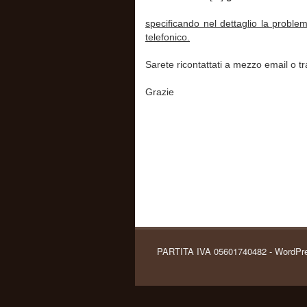
specificando nel dettaglio la probl
telefonico.
Sarete ricontattati a mezzo email o tr
Grazie
PARTITA IVA 05601740482 - WordPr