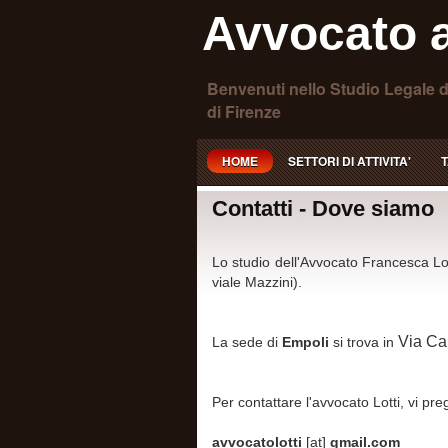
Avvocato a
Benvenuti nello Studio Legale d
di Firenze
HOME
SETTORI DI ATTIVITA'
T
Contatti - Dove siamo
Lo studio dell'Avvocato Francesca Lot
viale Mazzini).
Via Ca
La sede di
Empoli
si trova in
Per contattare l'avvocato Lotti, vi pr
avvocatolotti
[at]
gmail.com