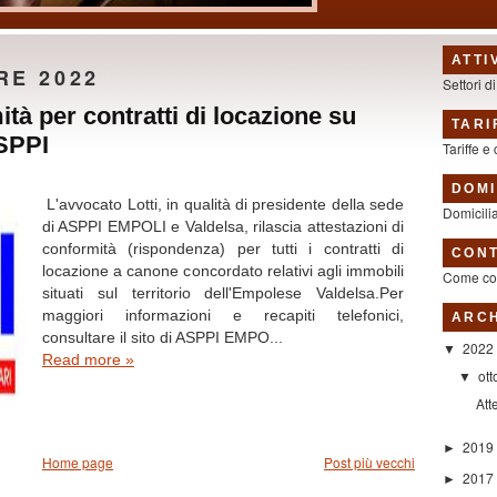
ATTI
RE 2022
Settori di
ità per contratti di locazione su
TARI
SPPI
Tariffe e
DOMI
L'avvocato Lotti, in qualità di presidente della sede
Domicili
di ASPPI EMPOLI e Valdelsa, rilascia attestazioni di
conformità (rispondenza) per tutti i contratti di
CONT
locazione a canone concordato relativi agli immobili
Come con
situati sul territorio dell'Empolese Valdelsa.Per
maggiori informazioni e recapiti telefonici,
ARCH
consultare il sito di ASPPI EMPO...
2022
▼
Read more »
ot
▼
Att
2019
►
Home page
Post più vecchi
2017
►