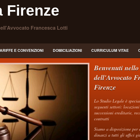
 Firenze
ell'Avvocato Francesca Lotti
ARIFFE E CONVENZIONI
DOMICILIAZIONI
CURRICULUM VITAE
Benvenuti nello
dell'Avvocato F
Firenze
Lo Studio Legale è speciali
seguenti settori: locazioni
successioni ereditarie, rec
contratti
Siamo a disposizione per e
dinanzi a tutti gli uffici g