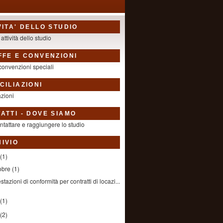
VITA' DELLO STUDIO
 attività dello studio
FFE E CONVENZIONI
 convenzioni speciali
CILIAZIONI
azioni
ATTI - DOVE SIAMO
tattare e raggiungere lo studio
IVIO
(1)
tobre
(1)
estazioni di conformità per contratti di locazi...
(1)
(2)