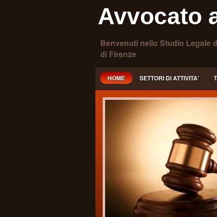
Avvocato a
Benvenuti nello Studio Legale d
di Firenze
HOME
SETTORI DI ATTIVITA'
T